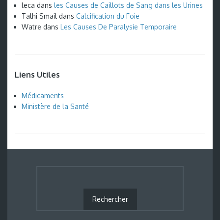
leca
dans
les Causes de Caillots de Sang dans les Urines
Talhi Smail
dans
Calcification du Foie
Watre
dans
Les Causes De Paralysie Temporaire
Liens Utiles
Médicaments
Ministère de la Santé